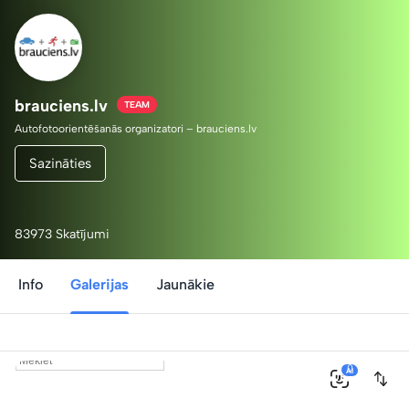
brauciens.lv
TEAM
Autofotoorientēšanās organizatori – brauciens.lv
Sazināties
83973 Skatījumi
Info
Galerijas
Jaunākie
0
AI