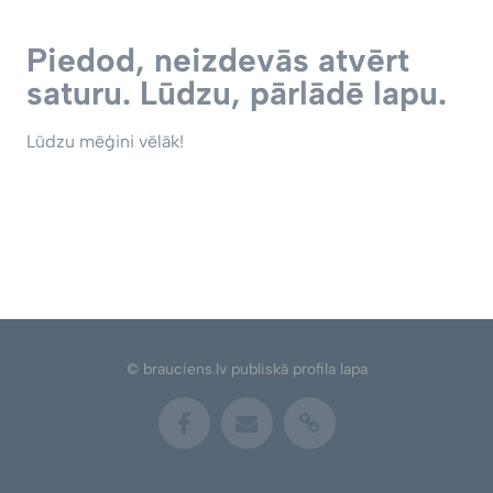
Piedod, neizdevās atvērt
saturu. Lūdzu, pārlādē lapu.
Lūdzu mēģini vēlāk!
© brauciens.lv publiskā profila lapa