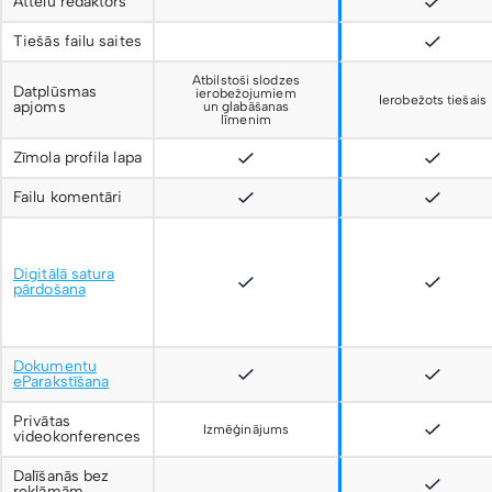
Attēlu redaktors
Tiešās failu saites
Atbilstoši slodzes
Datplūsmas
ierobežojumiem
Ierobežots tiešais
apjoms
un glabāšanas
līmenim
Zīmola profila lapa
Failu komentāri
Digitālā satura
pārdošana
Dokumentu
eParakstīšana
Privātas
Izmēģinājums
videokonferences
Dalīšanās bez
reklāmām