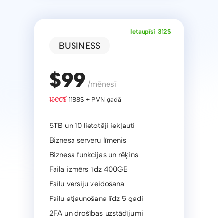
Ietaupīsi 312$
BUSINESS
$99
/mēnesī
1500$
1188$ + PVN gadā
5TB un 10 lietotāji iekļauti
Biznesa serveru līmenis
Biznesa funkcijas un rēķins
Faila izmērs līdz 400GB
Failu versiju veidošana
Failu atjaunošana līdz 5 gadi
2FA un drošības uzstādījumi