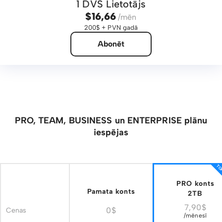
1 DVS Lietotājs
$16,66
/mēn
200$ + PVN gadā
Abonēt
PRO, TEAM, BUSINESS un ENTERPRISE plānu
iespējas
TOP
PRO konts
Pamata konts
2TB
7,90$
0$
Cenas
/mēnesī