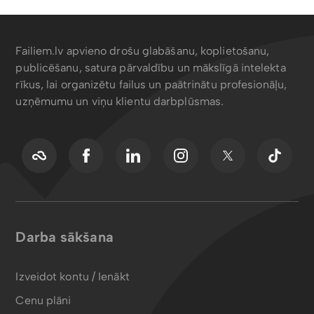
Failiem.lv apvieno drošu glabāšanu, koplietošanu,
publicēšanu, satura pārvaldību un mākslīgā intelekta
rīkus, lai organizētu failus un paātrinātu profesionāļu,
uzņēmumu un viņu klientu darbplūsmas.
Darba sākšana
Izveidot kontu / Ienākt
Cenu plāni