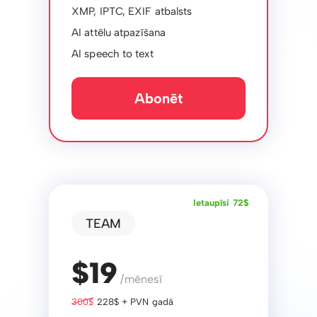
XMP, IPTC, EXIF ​​atbalsts
AI attēlu atpazīšana
AI speech to text
Abonēt
Ietaupīsi 72$
TEAM
$19
/mēnesī
300$
228$ + PVN gadā