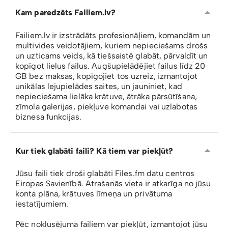
Kam paredzēts Failiem.lv?
Failiem.lv ir izstrādāts profesionāļiem, komandām un
multivides veidotājiem, kuriem nepieciešams drošs
un uzticams veids, kā tiešsaistē glabāt, pārvaldīt un
kopīgot lielus failus. Augšupielādējiet failus līdz 20
GB bez maksas, kopīgojiet tos uzreiz, izmantojot
unikālas lejupielādes saites, un jauniniet, kad
nepieciešama lielāka krātuve, ātrāka pārsūtīšana,
zīmola galerijas, piekļuve komandai vai uzlabotas
biznesa funkcijas.
Kur tiek glabāti faili? Kā tiem var piekļūt?
Jūsu faili tiek droši glabāti Files.fm datu centros
Eiropas Savienībā. Atrašanās vieta ir atkarīga no jūsu
konta plāna, krātuves līmeņa un privātuma
iestatījumiem.
Pēc noklusējuma failiem var piekļūt, izmantojot jūsu