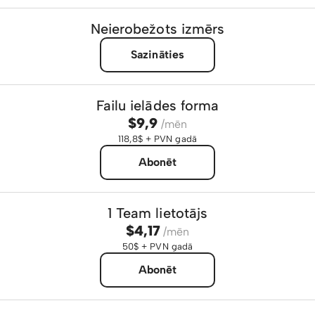
Neierobežots izmērs
Sazināties
Failu ielādes forma
$9,9
/mēn
118,8$ + PVN gadā
Abonēt
1 Team lietotājs
$4,17
/mēn
50$ + PVN gadā
Abonēt