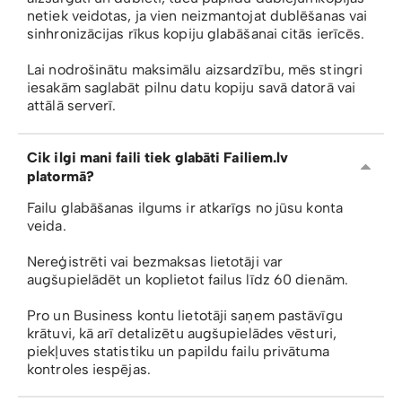
netiek veidotas, ja vien neizmantojat dublēšanas vai
sinhronizācijas rīkus kopiju glabāšanai citās ierīcēs.
Lai nodrošinātu maksimālu aizsardzību, mēs stingri
iesakām saglabāt pilnu datu kopiju savā datorā vai
attālā serverī.
Cik ilgi mani faili tiek glabāti Failiem.lv
platormā?
Failu glabāšanas ilgums ir atkarīgs no jūsu konta
veida.
Nereģistrēti vai bezmaksas lietotāji var
augšupielādēt un koplietot failus līdz 60 dienām.
Pro un Business kontu lietotāji saņem pastāvīgu
krātuvi, kā arī detalizētu augšupielādes vēsturi,
piekļuves statistiku un papildu failu privātuma
kontroles iespējas.