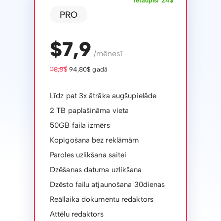
Ietaupīsi 24$
PRO
$7,9
/mēnesī
118,8$
94,80$ gadā
Līdz pat 3x ātrāka augšupielāde
2 TB paplašināma vieta
50GB faila izmērs
Kopīgošana bez reklāmām
Paroles uzlikšana saitei
Dzēšanas datuma uzlikšana
Dzēsto failu atjaunošana 30dienas
Reāllaika dokumentu redaktors
Attēlu redaktors