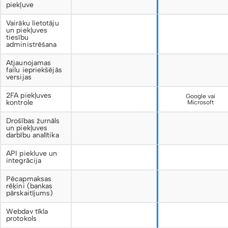
piekļuve
Vairāku lietotāju
un piekļuves
tiesību
administrēšana
Atjaunojamas
failu iepriekšējās
versijas
2FA piekļuves
Google vai
kontrole
Microsoft
Drošības žurnāls
un piekļuves
darbību analītika
API piekluve un
integrācija
Pēcapmaksas
rēķini (bankas
pārskaitījums)
Webdav tīkla
protokols