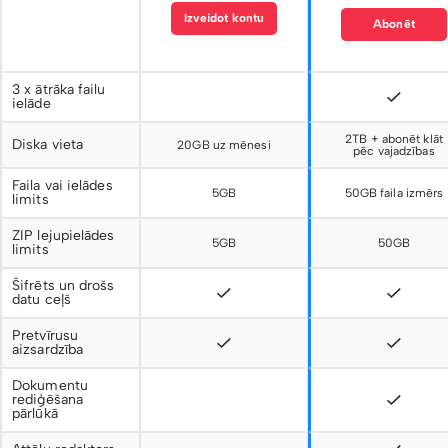
Izveidot kontu
Abonēt
3 x ātrāka failu
ielāde
2TB + abonēt klāt
Diska vieta
20GB uz mēnesi
pēc vajadzības
Faila vai ielādes
5GB
50GB faila izmērs
limits
ZIP lejupielādes
5GB
50GB
limits
Šifrēts un drošs
datu ceļš
Pretvīrusu
aizsardzība
Dokumentu
rediģēšana
pārlūkā