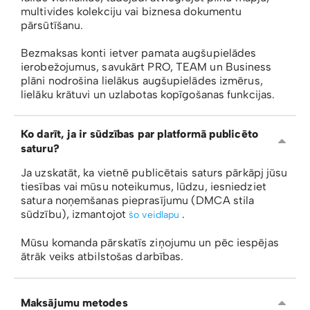
multivides kolekciju vai biznesa dokumentu
pārsūtīšanu.
Bezmaksas konti ietver pamata augšupielādes
ierobežojumus, savukārt PRO, TEAM un Business
plāni nodrošina lielākus augšupielādes izmērus,
lielāku krātuvi un uzlabotas kopīgošanas funkcijas.
Ko darīt, ja ir sūdzības par platformā publicēto
saturu?
Ja uzskatāt, ka vietnē publicētais saturs pārkāpj jūsu
tiesības vai mūsu noteikumus, lūdzu, iesniedziet
satura noņemšanas pieprasījumu (DMCA stila
sūdzību), izmantojot
.
šo veidlapu
Mūsu komanda pārskatīs ziņojumu un pēc iespējas
ātrāk veiks atbilstošas ​​darbības.
Maksājumu metodes