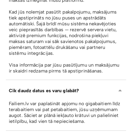
maksas izmēģināt mūsu platformu.
Kad jūs nolemjat pasūtīt pakalpojumu, maksājums
tiek apstiprināts no jūsu puses un apstrādāts
automātiski. Šajā brīdī mūsu sistēma nekavējoties
veic pieprasītās darbības — rezervē servera vietu,
aktivizē premium funkcijas, nodrošina piekļuvi
maksas saturam vai sāk savienotos pakalpojumus,
piemēram, fotoattēlu drukāšanu vai partneru
sistēmu integrācijas.
Visa informācija par jūsu pasūtījumu un maksājumu
ir skaidri redzama pirms tā apstiprināšanas.
Cik daudz datus es varu glabāt?
Failiem.lv var paplašināt apjomu no gigabaitiem līdz
terabaitiem vai pat petabaitiem, jūsu uzņēmumam
augot. Sāciet ar plānā iekļauto krātuvi un palieliniet
ietilpību, kad vien tā nepieciešama.