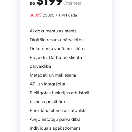
$199
no
/mēnesī
3000$
2388$ + PVN gadā
AI dokumentu asistents
Digitālo resursu pārvaldība
Dokumentu vadības sistēma
Projektu, Darbu un Klientu
pārvaldība
Metadati un meklēšana
API un integrācija
Pielāgotas funkcijas atbilstoši
biznesa prasībām
Prioritārs tehniskais atbalsts
Ārējo lietotāju pārvaldība
Individuāls apakšdomēns