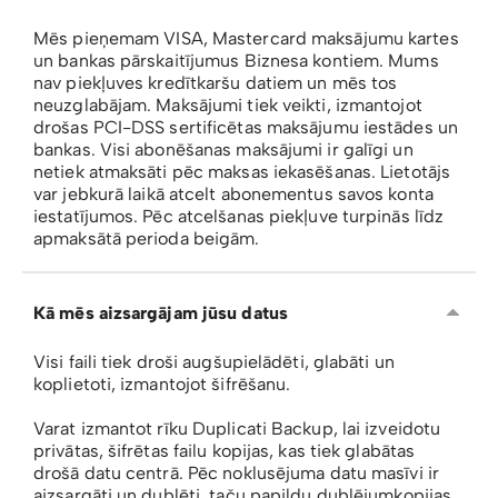
Mēs pieņemam VISA, Mastercard maksājumu kartes
un bankas pārskaitījumus Biznesa kontiem. Mums
nav piekļuves kredītkaršu datiem un mēs tos
neuzglabājam. Maksājumi tiek veikti, izmantojot
drošas PCI-DSS sertificētas maksājumu iestādes un
bankas. Visi abonēšanas maksājumi ir galīgi un
netiek atmaksāti pēc maksas iekasēšanas. Lietotājs
var jebkurā laikā atcelt abonementus savos konta
iestatījumos. Pēc atcelšanas piekļuve turpinās līdz
apmaksātā perioda beigām.
Kā mēs aizsargājam jūsu datus
Visi faili tiek droši augšupielādēti, glabāti un
koplietoti, izmantojot šifrēšanu.
Varat izmantot rīku Duplicati Backup, lai izveidotu
privātas, šifrētas failu kopijas, kas tiek glabātas
drošā datu centrā. Pēc noklusējuma datu masīvi ir
aizsargāti un dublēti, taču papildu dublējumkopijas