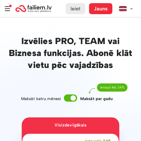
Ieiet
Jauns
Izvēlies PRO, TEAM vai
Biznesa funkcijas. Abonē klāt
vietu pēc vajadzības
Ietaupi līdz 24%
Maksāt katru mēnesi
Maksāt par gadu
Visizdevīgākais