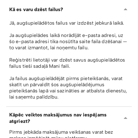
Kā es varu dzēst failus?
Jā, augšupielādētos failus var izdzēst jebkurā laikā.
Ja augšupielādes laikā norādījāt e-pasta adresi, uz
šo e-pasta adresi tika nosūtīta saite faila dzēšanai —
to varat izmantot, lai noņemtu failu.
Reģistrēti lietotāji var dzēst savus augšupielādētos
failus tieši sadaļā Mani faili.
Ja failus augšupielādējāt pirms pieteikšanās, varat
skatīt un pārvaldīt šos augšupielādējumus
pieteikšanās lapā vai sazināties ar atbalsta dienestu,
lai saņemtu palīdzību.
Kāpēc veiktos maksājumus nav iespējams
atgriezt?
Pirms jebkāda maksājuma veikšanas varat bez