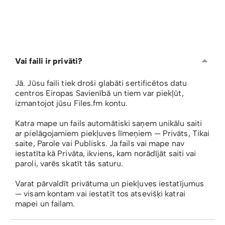
Vai faili ir privāti?
Jā. Jūsu faili tiek droši glabāti sertificētos datu
centros Eiropas Savienībā un tiem var piekļūt,
izmantojot jūsu Files.fm kontu.
Katra mape un fails automātiski saņem unikālu saiti
ar pielāgojamiem piekļuves līmeņiem — Privāts, Tikai
saite, Parole vai Publisks. Ja fails vai mape nav
iestatīta kā Privāta, ikviens, kam norādījāt saiti vai
paroli, varēs skatīt tās saturu.
Varat pārvaldīt privātuma un piekļuves iestatījumus
— visam kontam vai iestatīt tos atsevišķi katrai
mapei un failam.