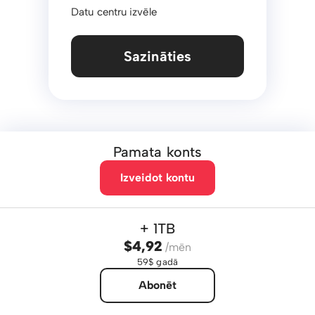
Datu centru izvēle
Sazināties
Pamata konts
Izveidot kontu
+ 1TB
$4,92
/mēn
59$ gadā
Abonēt