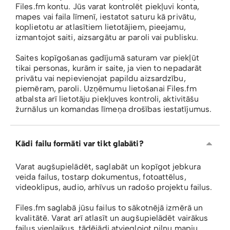
Files.fm kontu. Jūs varat kontrolēt piekļuvi konta,
mapes vai faila līmenī, iestatot saturu kā privātu,
koplietotu ar atlasītiem lietotājiem, pieejamu,
izmantojot saiti, aizsargātu ar paroli vai publisku.
Saites kopīgošanas gadījumā saturam var piekļūt
tikai personas, kurām ir saite, ja vien to nepadarāt
privātu vai nepievienojat papildu aizsardzību,
piemēram, paroli. Uzņēmumu lietošanai Files.fm
atbalsta arī lietotāju piekļuves kontroli, aktivitāšu
žurnālus un komandas līmeņa drošības iestatījumus.
Kādi failu formāti var tikt glabāti?
Varat augšupielādēt, saglabāt un kopīgot jebkura
veida failus, tostarp dokumentus, fotoattēlus,
videoklipus, audio, arhīvus un radošo projektu failus.
Files.fm saglabā jūsu failus to sākotnējā izmērā un
kvalitātē. Varat arī atlasīt un augšupielādēt vairākus
failus vienlaikus, tādējādi atvieglojot pilnu mapju,