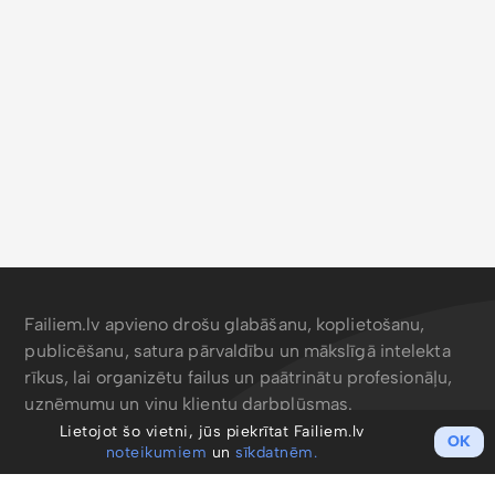
Failiem.lv apvieno drošu glabāšanu, koplietošanu,
publicēšanu, satura pārvaldību un mākslīgā intelekta
rīkus, lai organizētu failus un paātrinātu profesionāļu,
uzņēmumu un viņu klientu darbplūsmas.
Lietojot šo vietni, jūs piekrītat Failiem.lv
OK
noteikumiem
un
sīkdatnēm.