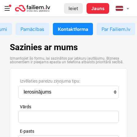
Ieiet
Jauns
umi
Pamācības
Kontaktforma
Par Failiem.lv
Sazinies ar mums
Izmantojiet šo formu, lai sazinātos par jebkuru jautājumu. Biznesa
abonentiem ir pieejams epasta un telefona atbalsts prioritārā secībā.
Izvēlaties pareizu ziņojuma tipu:
Vārds
E-pasts