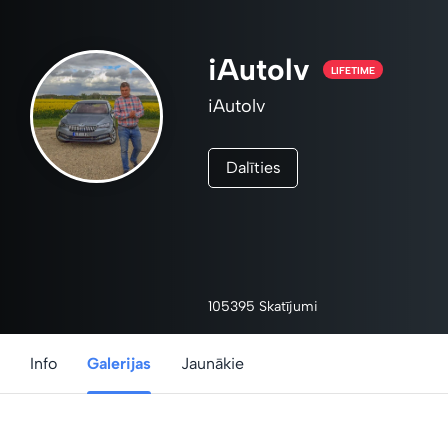
iAutolv
LIFETIME
iAutolv
Dalīties
105395 Skatījumi
Info
Galerijas
Jaunākie