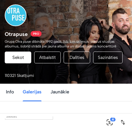
Otrapuse
PRO
Grupa Otra puse dibināta 1992.gadā, līdz šim izdevusi piecus studijas
albumus, šobrīd strādā pie jauna albuma un dodas rudens koncerttūrē.
Sekot
Atbalstīt
Dalīties
Sazināties
110321 Skatījumi
Info
Galerijas
Jaunākie
0
AI