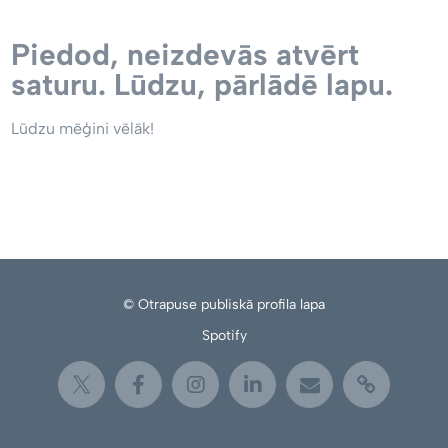
Piedod, neizdevās atvērt
saturu. Lūdzu, pārlādē lapu.
Lūdzu mēģini vēlāk!
© Otrapuse publiskā profila lapa
Spotify