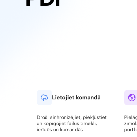
Lietojiet komandā
Droši sinhronizējiet, piekļūstiet
Pielā
un kopīgojiet failus tīmeklī,
zīmol
ierīcēs un komandās
portfo