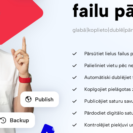
failu p
glabā
|
koplieto
|
dublē
|
pār
Pārsūtiet lielus failus 
Palieliniet vietu pēc 
Automātiski dublējiet 
Kopīgojiet pielāgotas 
Publicējiet saturu sav
Pārdodiet digitālo sa
Kontrolējiet piekļuvi un