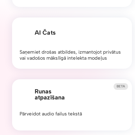
AI Čats
Saņemiet drošas atbildes, izmantojot privātus
vai vadošos mākslīgā intelekta modeļus
BETA
Runas
atpazīšana
Pārveidot audio failus tekstā