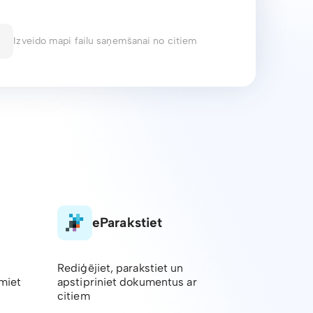
Izveido mapi failu saņemšanai no citiem
eParakstiet
Rediģējiet, parakstiet un
emiet
apstipriniet dokumentus ar
citiem