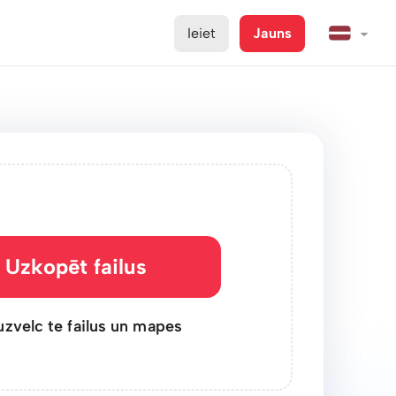
Ieiet
Jauns
Uzkopēt failus
uzvelc te failus un mapes