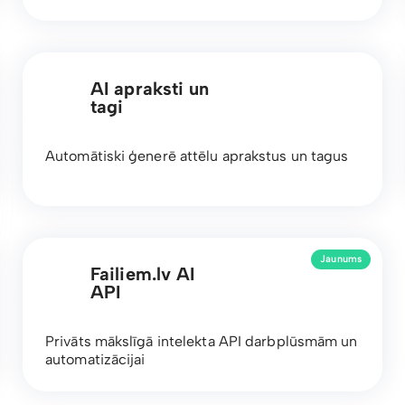
AI apraksti un
tagi
Automātiski ģenerē attēlu aprakstus un tagus
Jaunums
Failiem.lv AI
API
Privāts mākslīgā intelekta API darbplūsmām un
automatizācijai