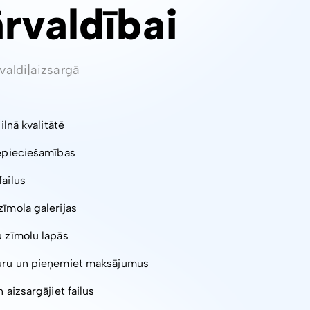
ārvaldībai
valdi
|
aizsargā
pilnā kvalitātē
nepieciešamības
failus
zīmola galerijas
u zīmolu lapās
turu un pieņemiet maksājumus
 aizsargājiet failus